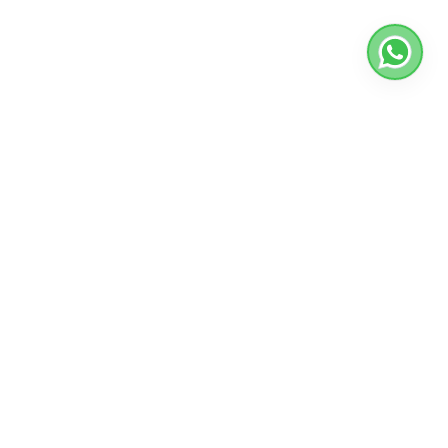
ASESORAMIENTO PERSONALIZADO
Gestiones administrativas para
empresas en Las Palmas
Isabel
LOS CONOZCO HACE MAS DE 10 AÑOS Y
SIEMPRE HAN RESPONDIDO A MIS
INQUIETUDES